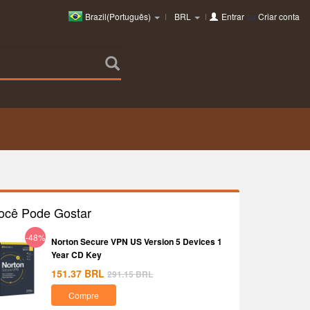
Brazil(Português)
BRL
Entrar
ou
Criar conta
ocê Pode Gostar
-48%
Norton Secure VPN US Version 5 Devices 1
Year CD Key
151.37
BRL
291.15
BRL
Compre