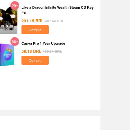
-29%
Like a Dragon Infinite Wealth Steam CD Key
EU
291.15
BRL
407.64
BRL
Compre
-86%
Canva Pro 1 Year Upgrade
58.18
BRL
407.64
BRL
Compre