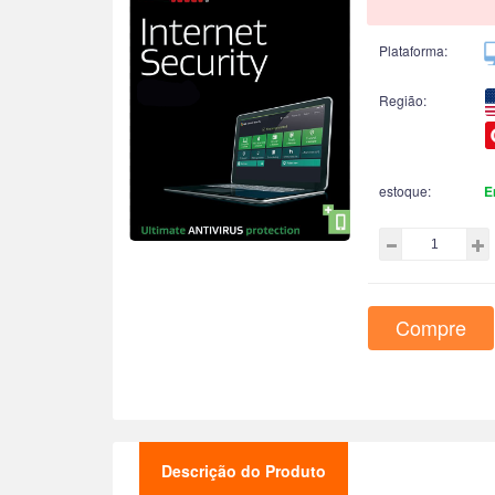
Plataforma:
Região:
estoque:
E
Compre
Descrição do Produto