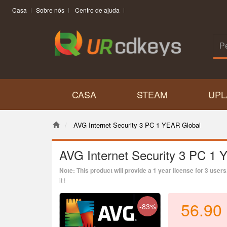
Casa
Sobre nós
Centro de ajuda
CASA
STEAM
UPL
AVG Internet Security 3 PC 1 YEAR Global
AVG Internet Security 3 PC 1 
Note: This product will provide a 1 year license for 3 users
it !
56.90
-83%