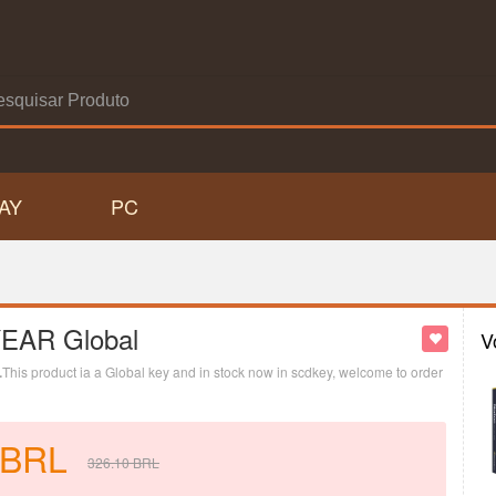
AY
PC
YEAR Global
V
.
This product ia a Global key and in stock now in scdkey, welcome to order
BRL
326.10
BRL