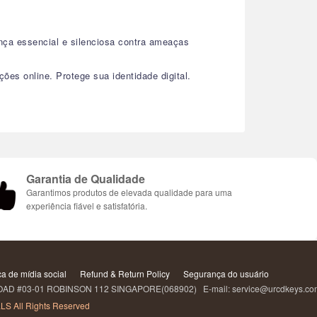
nça essencial e silenciosa contra ameaças
es online. Protege sua identidade digital.
Garantia de Qualidade
Garantimos produtos de elevada qualidade para uma
experiência fiável e satisfatória.
ca de mídia social
Refund & Return Policy
Segurança do usuário
 #03-01 ROBINSON 112 SINGAPORE(068902) E-mail: service@urcdkeys.c
LS All Rights Reserved