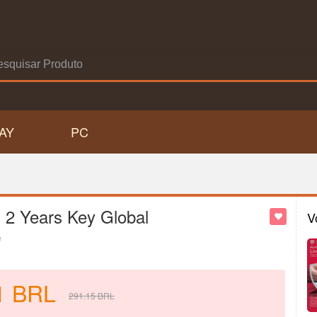
AY
PC
C 2 Years Key Global
V
e
1
BRL
291.15
BRL