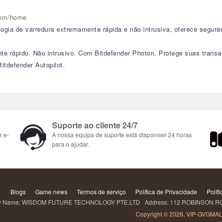
.com/home
ogia de varredura extremamente rápida e não intrusiva, oferece segura
e rápido. Não intrusivo. Com Bitdefender Photon. Protege suas transaçõ
tdefender Autopilot.
Suporte ao cliente 24/7
r e-
A nossa equipa de suporte está disponível 24 horas
para o ajudar.
Blogs
Game news
Termos de serviço
Política de Privacidade
Políti
Name: WISDOM FUTURE TECHNOLOGY PTE.LTD Address: 112 ROBINSON ROAD
Copyright © 2026, VIP-GVGMAL