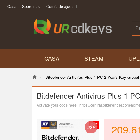
Casa
Sobre nós
Centro de ajuda
CASA
STEAM
UPL
Bitdefender Antivirus Plus 1 PC 2 Years Key Global
Bitdefender Antivirus Plus 1 P
Activate your code here : https://central.bitdefender.com/hom
209.6
-28%