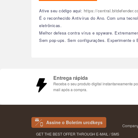
Ative seu código aqui:
https://central.bitdefender
É o reconhecido Antivírus do Ano. Com uma tecnol
eletrônicas.
Melhor defesa contra vírus e spyware. Extremament
Sem pop-ups. Sem configurações. Experimente o Bi
Entrega rápida
Receba o seu produto digital instantaneamente po
mail após a compra.
Assine o Boletim urcdkeys
Company 
GET THE BEST OFFER THROUGH E-MAIL / SMS