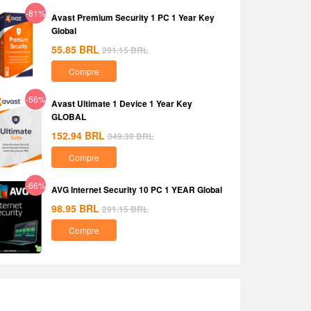
-81%
Avast Premium Security 1 PC 1 Year Key
Global
55.85
BRL
291.15
BRL
Compre
-56%
Avast Ultimate 1 Device 1 Year Key
GLOBAL
152.94
BRL
349.39
BRL
Compre
-66%
AVG Internet Security 10 PC 1 YEAR Global
98.95
BRL
291.15
BRL
Compre