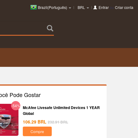
Brazil(Português)
BRL
Entrar
ou
Criar conta
ocê Pode Gostar
-54%
McAfee Livesafe Unlimited Devices 1 YEAR
Global
106.29
BRL
232.91
BRL
Compre