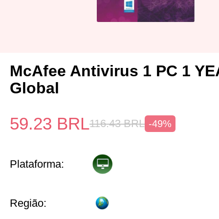
McAfee Antivirus 1 PC 1 Y
Global
59.23
BRL
116.43
BRL
-49%
Plataforma:
Região: