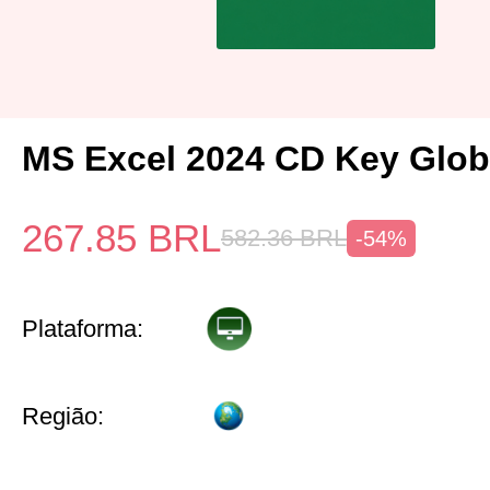
MS Excel 2024 CD Key Glob
267.85
BRL
582.36
BRL
-54%
Plataforma:
Região: